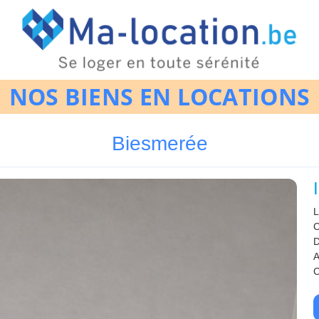
NOS BIENS EN LOCATIONS
Biesmerée
L
C
D
A
C