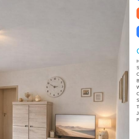
H
S
C
B
C
S
T
J
P