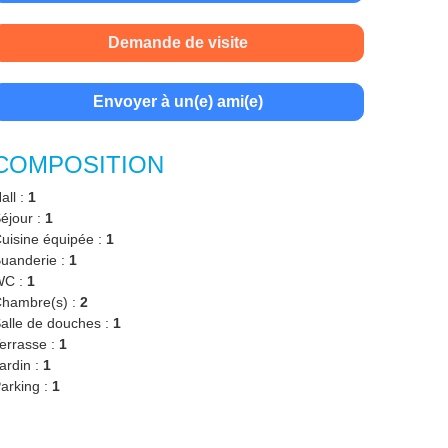
Demande de visite
Envoyer à un(e) ami(e)
COMPOSITION
all :
1
éjour :
1
uisine équipée :
1
uanderie :
1
WC :
1
hambre(s) :
2
alle de douches :
1
errasse :
1
ardin :
1
arking :
1